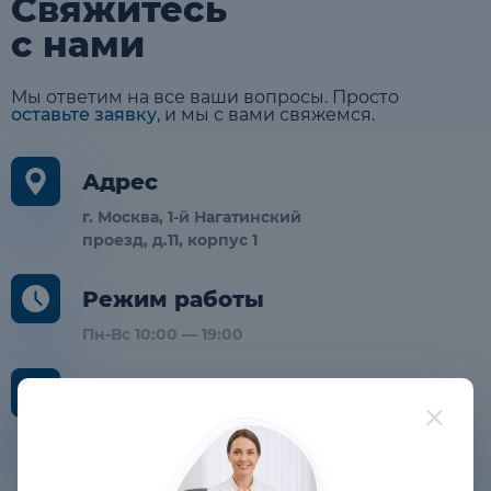
Свяжитесь
с нами
Мы ответим на все ваши вопросы. Просто
оставьте заявку
,
и мы с вами свяжемся.
Адрес
г. Москва, 1-й Нагатинский
проезд, д.11, корпус 1
Режим работы
Пн-Вс 10:00 — 19:00
+7 (499) 944-03-03
Записаться онлайн