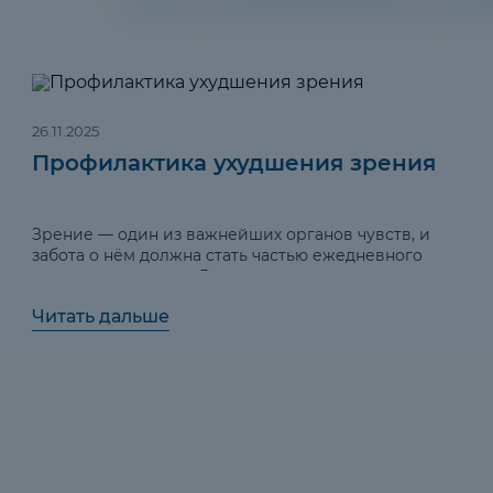
26.11.2025
Профилактика ухудшения зрения
Зрение — один из важнейших органов чувств, и
забота о нём должна стать частью ежедневного
ухода за здоровьем. Важно помнить, что многие
глазные заболевания можно предотвратить или
Читать дальше
замедлить их развитие, если вовремя принять
меры. В этой статье мы рассмотрим несколько
полезных рекомендаций, которые помогут
сохранить остроту зрения на долгие годы.