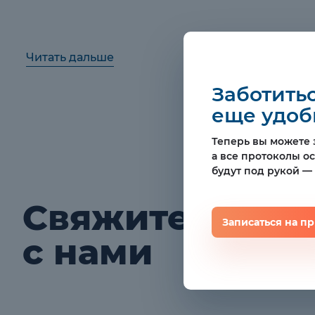
Читать дальше
Заботитьс
еще удоб
Теперь вы можете з
а все протоколы о
будут под рукой —
Свяжитесь
Записаться на п
с нами