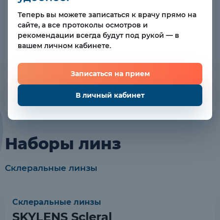
Теперь вы можете записаться к врачу прямо на
Лицензии
сайте, а все протоколы осмотров и
Мы осуществляем медицинскую
рекомендации всегда будут под рукой — в
деятельность на основании лицензии
вашем личном кабинете.
Департамента здравоохранения города
Москвы
Посмотреть лицензии
Записаться на прием
Правовая информация
В личный кабинет
Наборы линз
Склеральные линзы
Склеральные линзы
SKYLENS Scleral