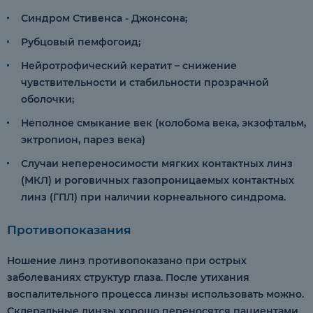
Синдром Стивенса - Джонсона;
Рубцовый пемфогоид;
Нейротрофический кератит – снижение
чувствительности и стабильности прозрачной
оболочки;
Неполное смыкание век (колобома века, экзофтальм,
эктропион, парез века)
Случаи непереносимости мягких контактных линз
(МКЛ) и роговичных газопроницаемых контактных
линз (ГПЛ) при наличии корнеального синдрома.
Противопоказания
Ношение линз противопоказано при острых
заболеваниях структур глаза. После утихания
воспалительного процесса линзы использовать можно.
Склеральные линзы хорошо переносятся пациентами.