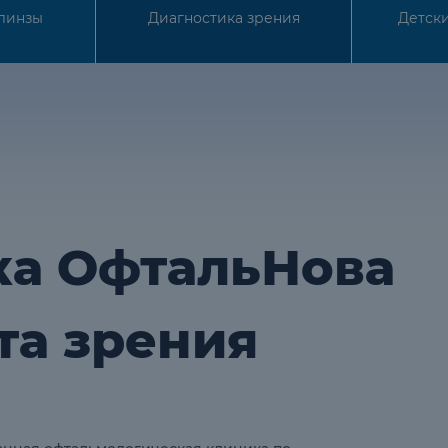
ка ОфтальНова
та зрения