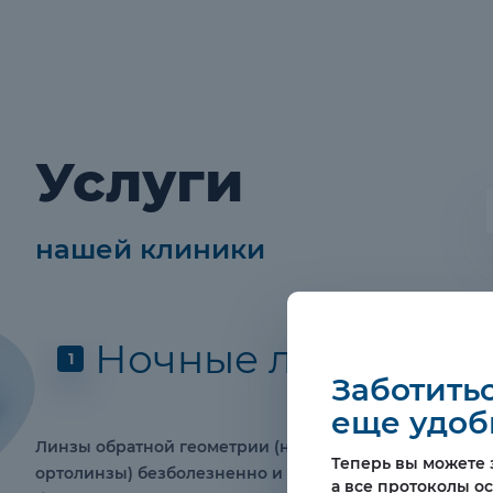
Услуги
нашей клиники
Ночные линзы
1
Заботитьс
еще удоб
Линзы обратной геометрии (ночные линзы,
Теперь вы можете з
ортолинзы) безболезненно и абсолютно
а все протоколы о