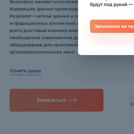
безопасно меняют оптические свойства глаза.
будут под рукой —
Коррекция зрения происходит во время сна.
Результат – четкое зрение и свобода от очков
и традиционных контактных линз в течение
Записаться на п
всего дня! Наша клиника имеет все
необходимое современное диагностическое
оборудование для качественного подбора
ортокератологических линз.
ке
Узнать цены
Записаться