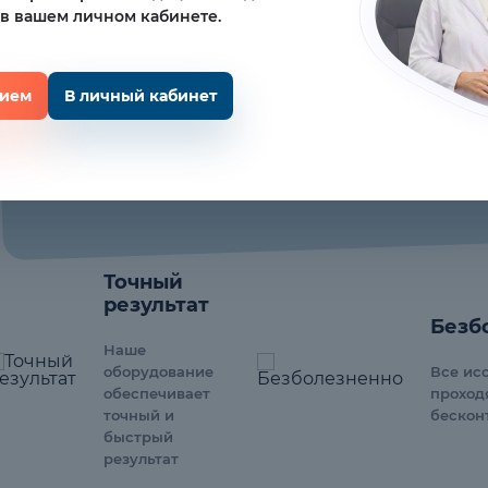
 в вашем личном кабинете.
рием
В личный кабинет
Точный
результат
Безб
Наше
Все ис
оборудование
проход
обеспечивает
бескон
точный и
быстрый
результат