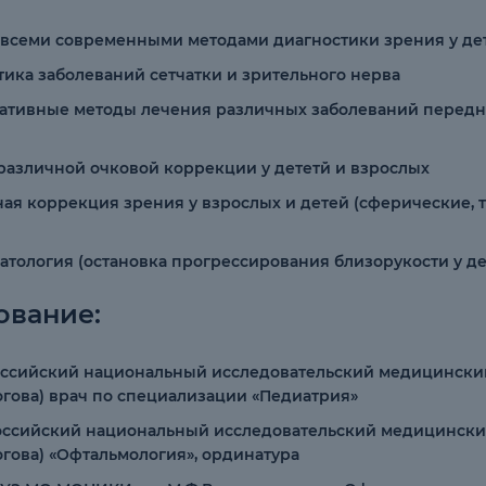
 всеми современными методами диагностики зрения у де
тика заболеваний сетчатки и зрительного нерва
ативные методы лечения различных заболеваний переднего
различной очковой коррекции у дететй и взрослых
ная коррекция зрения у взрослых и детей (сферические,
атология (остановка прогрессирования близорукости у де
ование:
 Российский национальный исследовательский медицински
огова) врач по специализации «Педиатрия»
 Российский национальный исследовательский медицински
огова) «Офтальмология», ординатура