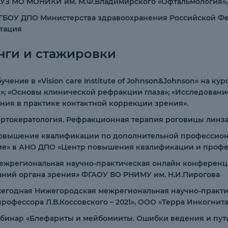
 ГБУЗ МО МОНИКИ им. М.Ф.Владимирского «Офтальмология
 ФГБОУ ДПО Министерства здравоохранения Российской Ф
тация
нги и стажировки
Обучение в «Vision care Institute of Johnson&Johnson» на 
»; «Основы клинической рефракции глаза»; «Исследование
ния в практике контактной коррекции зрения».
 «Ортокератология. Рефракционная терапия роговицы линза
 Повышение квалификации по дополнительной профессион
ие» в АНО ДПО «Центр повышения квалификации и профе
 Межрегиональная научно-практическая онлайн конференц
аний органа зрения» ФГАОУ ВО РНИМУ им. Н.И.Пирогова
 Ежегодная Нижегородская межрегиональная научно-прак
рофессора Л.В.Коссовского – 2021», ООО «Терра Инкогнит
 Вебинар «Блефариты и мейбомииты. Ошибки ведения и пу