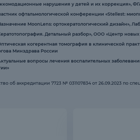
 «Аккомодационные нарушения у детей и их коррекция», 
Участник офтальмологической конференции «Stellest: мио
«Назначение MoonLens: ортокератологический дизайн», Лаб
 «Кератотопография. Детальный разбор», ООО «Центр новы
 «Оптическая когерентная томография в клинической прак
огова Минздрава России
 «Актуальные вопросы лечения воспалительных заболеван
гии»
тво об аккредитации 7723 № 031107834 от 26.09.2023 по сп