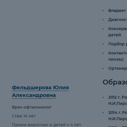
Владеет
Диагнос
Консерв
детей
Подбор 
Контакт
линзы)
Ортокер
Образ
Фельдшерова Юлия
Александровна
2012 г.
Н.И.Пир
Врач-офтальмолог
2014 г.
Стаж 14 лет
Н.И.Пир
Прием взрослых и детей с 4 лет