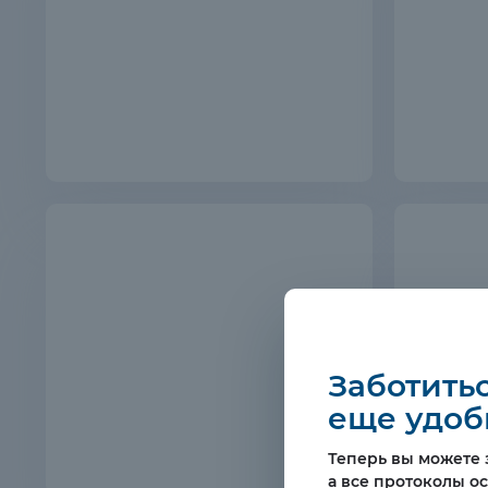
Заботитьс
еще удоб
Теперь вы можете з
а все протоколы о