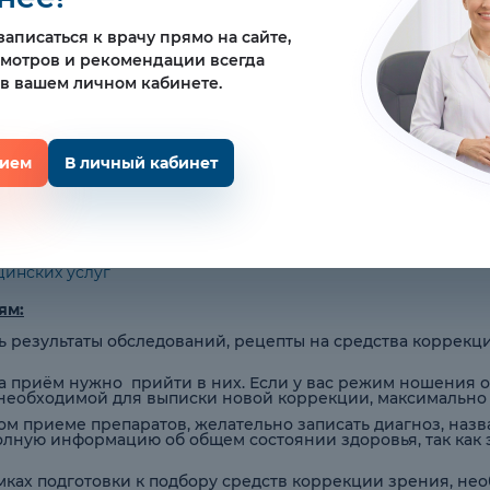
кой помощи
.
аписаться к врачу прямо на сайте,
услуг
смотров и рекомендации всегда
 в вашем личном кабинете.
тных медицинских услуг ООО «ОфтальНова» в порядке ст. с
отзывным предложением ООО «ОфтальНова», адресованны
ния им медицинской помощи или оказания разовой медиц
рием
В личный кабинет
ва».
ичного предложения. В случае если Вы не согласны с как
цинских услуг
ям:
 результаты обследований, рецепты на средства коррекц
а приём нужно прийти в них. Если у вас режим ношения о
еобходимой для выписки новой коррекции, максимально
 приеме препаратов, желательно записать диагноз, назв
лную информацию об общем состоянии здоровья, так как 
ках подготовки к подбору средств коррекции зрения, нео