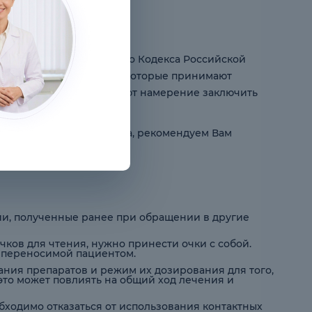
т. 435- 437 Гражданского Кодекса Российской
м к физическим лицам, которые принимают
инской услуги и выражают намерение заключить
им-либо пунктом договора, рекомендуем Вам
ии, полученные ранее при обращении в другие
чков для чтения, нужно принести очки с собой.
 переносимой пациентом.
ания препаратов и режим их дозирования для того,
это может повлиять на общий ход лечения и
бходимо отказаться от использования контактных