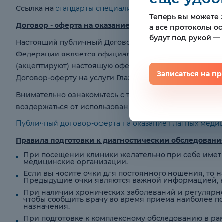
Ссылка на
стандарты специализированной медицинс
Теперь вы можете з
Договор - оферта на оказание платных медицинских 
а все протоколы о
будут под рукой —
Настоящий публичный Договор-оферта на оказание пла
Федерации является официальным, публичным и без
(акцептируют) настоящую оферту в отношении оказа
Записаться на п
Договор-оферту на услуги Глазной клиники «ОфтальНо
Внимательно ознакомьтесь с текстом настоящего публ
воздержаться от использования предлагаемых услуг.
Публичный договор-оферта на оказание платных меди
Правила подготовки к диагностическим обследовани
При посещении клиники желательно при себе иметь
медицинские организации.
Если вы носите очки для постоянного ношения, то н
Предыдущие очки являются важной информацией, н
При наличии хронических заболеваний и регулярном
чтобы сообщить врачу во время приема наиболее по
назначения.
При подготовке к комплексному обследованию в рам