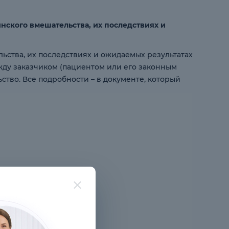
ского вмешательства, их последствиях и
ства, их последствиях и ожидаемых результатах
жду заказчиком (пациентом или его законным
тво. Все подробности – в документе, который