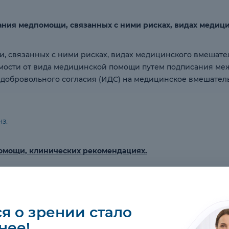
ния медпомощи, связанных с ними рисках, видах медицин
 связанных с ними рисках, видах медицинского вмешатель
имости от вида медицинской помощи путем подписания ме
обровольного согласия (ИДС) на медицинское вмешательс
з.
помощи, клинических рекомендациях.
омендации:
нформации
.
омощи
.
я о зрении стало
нее!